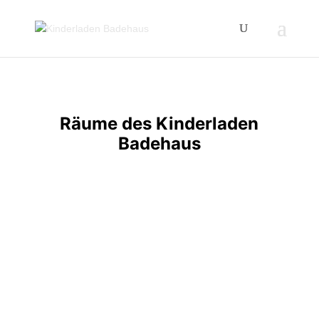
Räume des Kinderladen
Badehaus
Unser Kinderladen befindet sich
in einem denkmalgeschützten
Gartenhaus, einem ehemaligen
Badehaus, in der Wilsnacker